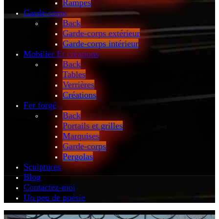
Rampes
Garde-corps
Back
Garde-corps extérieur
Garde-corps intérieur
Mobilier
Et créations
Back
Tables
Verrières
Créations
Fer forgé
Back
Portails et grilles
Marquises
Garde-corps
Pergolas
Sculptures
Blog
Contactez-moi
Un peu de poésie