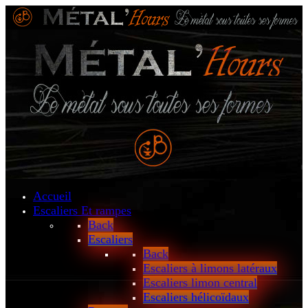
Accueil
Escaliers
Et rampes
Back
Escaliers
Back
Escaliers à limons latéraux
Escaliers limon central
Escaliers hélicoïdaux