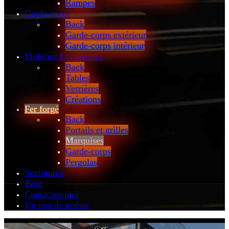
Rampes
Garde-corps
Back
Garde-corps extérieur
Garde-corps intérieur
Mobilier
Et créations
Back
Tables
Verrières
Créations
Fer forgé
Back
Portails et grilles
Marquises
Garde-corps
Pergolas
Sculptures
Blog
Contactez-moi
Un peu de poésie