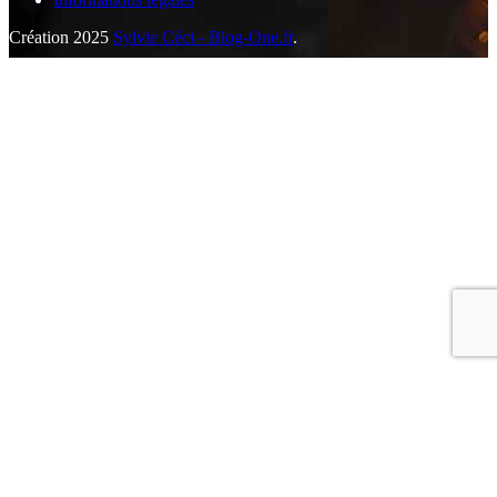
Création 2025
Sylvie Céci - Blog-One.fr
.