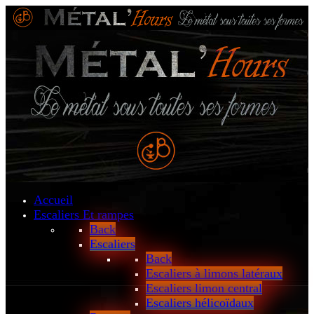
Accueil
Escaliers
Et rampes
Back
Escaliers
Back
Escaliers à limons latéraux
Escaliers limon central
Escaliers hélicoïdaux