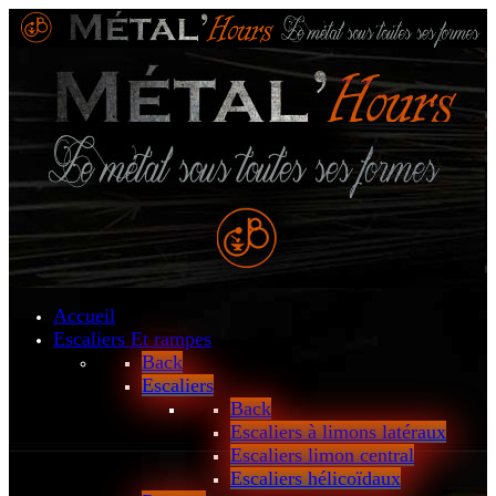
Accueil
Escaliers
Et rampes
Back
Escaliers
Back
Escaliers à limons latéraux
Escaliers limon central
Escaliers hélicoïdaux