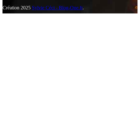
Création 2025
Sylvie Céci - Blog-One.fr
.