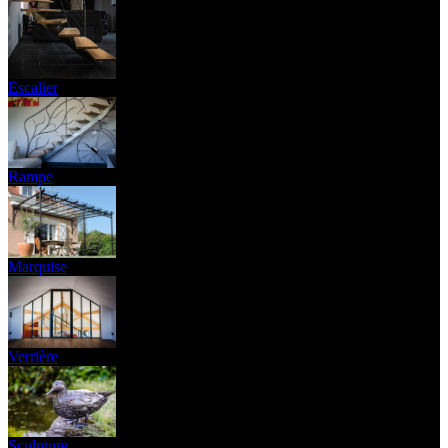
Escalier
Rampe
Marquise
Verrière
Sculpture