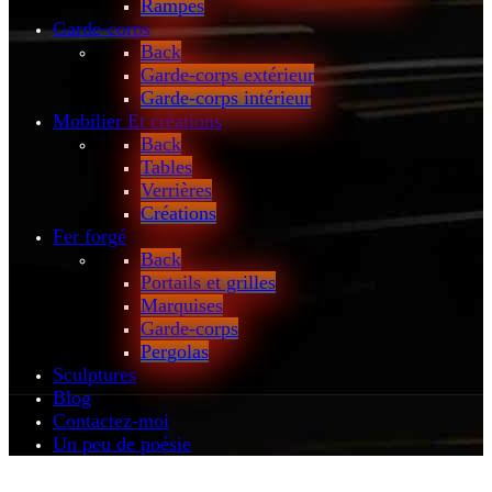
Rampes
Garde-corps
Back
Garde-corps extérieur
Garde-corps intérieur
Mobilier
Et créations
Back
Tables
Verrières
Créations
Fer forgé
Back
Portails et grilles
Marquises
Garde-corps
Pergolas
Sculptures
Blog
Contactez-moi
Un peu de poésie