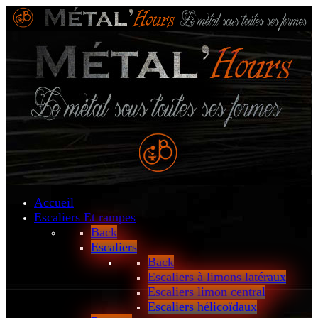
Accueil
Escaliers
Et rampes
Back
Escaliers
Back
Escaliers à limons latéraux
Escaliers limon central
Escaliers hélicoïdaux