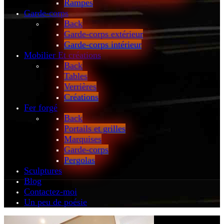
Rampes
Garde-corps
Back
Garde-corps extérieur
Garde-corps intérieur
Mobilier
Et créations
Back
Tables
Verrières
Créations
Fer forgé
Back
Portails et grilles
Marquises
Garde-corps
Pergolas
Sculptures
Blog
Contactez-moi
Un peu de poésie